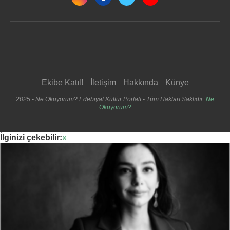
Ekibe Katıl!
İletişim
Hakkında
Künye
2025 - Ne Okuyorum? Edebiyat Kültür Portalı - Tüm Hakları Saklıdır.
Ne
Okuyorum?
İlginizi çekebilir:
x