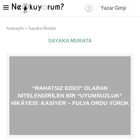
Yazar Girişi
Anasayfa
»
Sayaka Murata
SAYAKA MURATA
“RAHATSIZ EDICI” OLARAK
NITELENDIRILEN BIR “UYUMSUZLUK”
HIKÂYESI: KASIYER – FULYA ORDU YÜRÜK