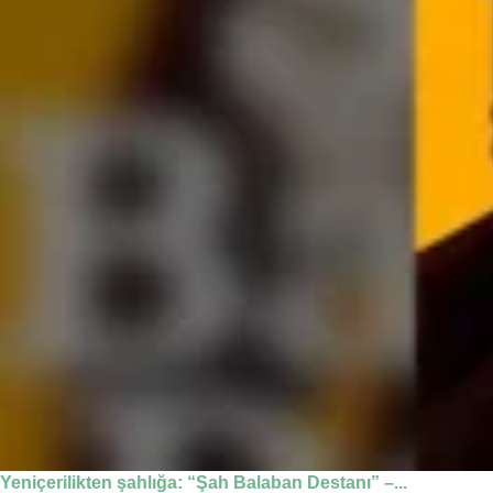
Yeniçerilikten şahlığa: “Şah Balaban Destanı” –...