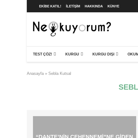
EKIBE KATIL!
İLETIŞIM
HAKKINDA
KÜNYE
TEST ÇÖZ!
KURGU
KURGU DIŞI
OKUM
Anasayfa
»
Sebla Kutsal
SEBL
“DANTE’NIN CEHENNEMI”NE GIDEN