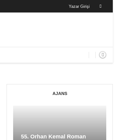
Yazar Girişi
AJANS
55. Orhan Kemal Roman