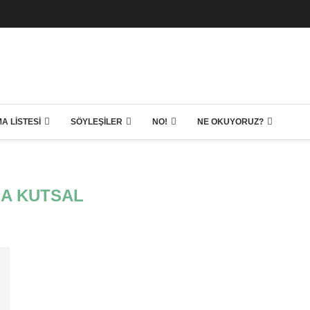
A LISTESI
SÖYLEŞILER
NO!
NE OKUYORUZ?
A KUTSAL