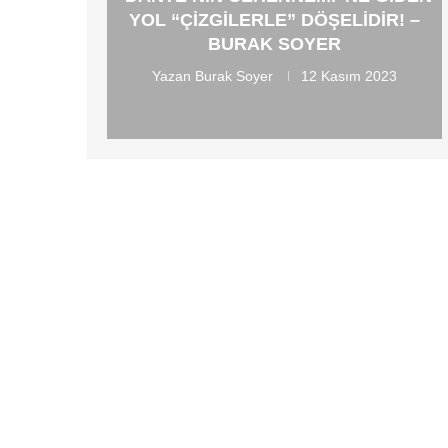
YOL “ÇIZGILERLE” DÖŞELIDIR! –
BURAK SOYER
Yazan
Burak Soyer
12 Kasım 2023