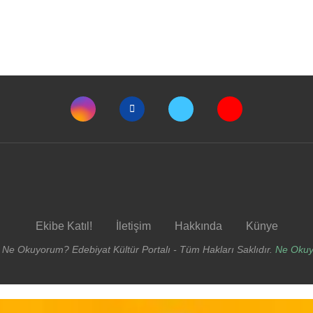
Ekibe Katıl!
İletişim
Hakkında
Künye
 Ne Okuyorum? Edebiyat Kültür Portalı - Tüm Hakları Saklıdır.
Ne Oku