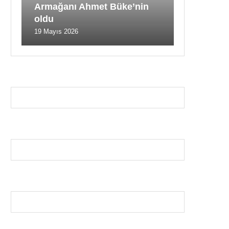
Armağanı Ahmet Büke’nin
oldu
19 Mayıs 2026