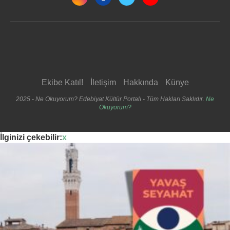
Ekibe Katıl!
İletişim
Hakkında
Künye
2025 - Ne Okuyorum? Edebiyat Kültür Portalı - Tüm Hakları Saklıdır.
Ne
Okuyorum?
İlginizi çekebilir:
x