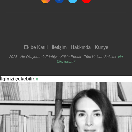
Ekibe Katıl!
İletişim
Hakkında
Künye
2025 - Ne Okuyorum? Edebiyat Kültür Portalı - Tüm Hakları Saklıdır.
Ne
Okuyorum?
İlginizi çekebilir:
x