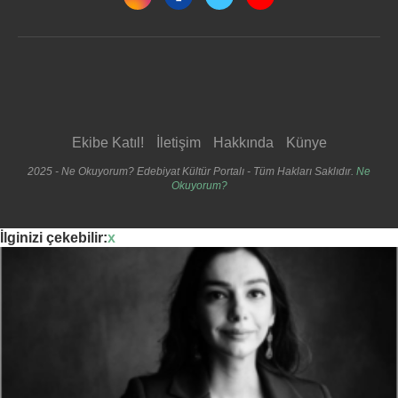
Ekibe Katıl!
İletişim
Hakkında
Künye
2025 - Ne Okuyorum? Edebiyat Kültür Portalı - Tüm Hakları Saklıdır.
Ne
Okuyorum?
İlginizi çekebilir:
x