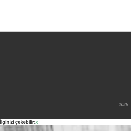
2025 -
İlginizi çekebilir:
x