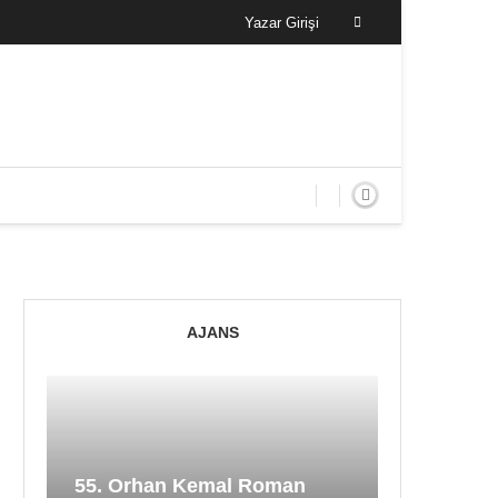
Yazar Girişi
AJANS
55. Orhan Kemal Roman