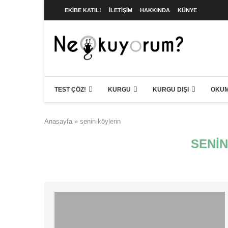
EKIBE KATIL!
İLETIŞIM
HAKKINDA
KÜNYE
TEST ÇÖZ!
KURGU
KURGU DIŞI
OKUM
Anasayfa
»
senin köylerin
SENIN