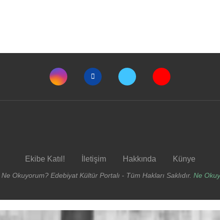
Ekibe Katıl!
İletişim
Hakkında
Künye
 Ne Okuyorum? Edebiyat Kültür Portalı - Tüm Hakları Saklıdır.
Ne Oku