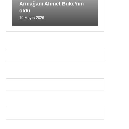
Armağanı Ahmet Büke’nin
oldu
19 Mayıs 2026