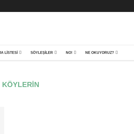
A LISTESI
SÖYLEŞILER
NO!
NE OKUYORUZ?
 KÖYLERIN