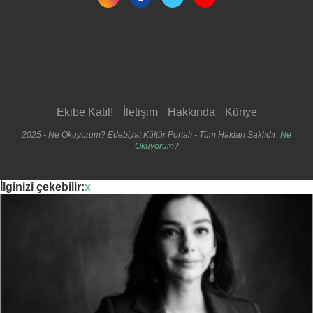
Ekibe Katıl!
İletişim
Hakkında
Künye
2025 - Ne Okuyorum? Edebiyat Kültür Portalı - Tüm Hakları Saklıdır.
Ne
Okuyorum?
İlginizi çekebilir:
x