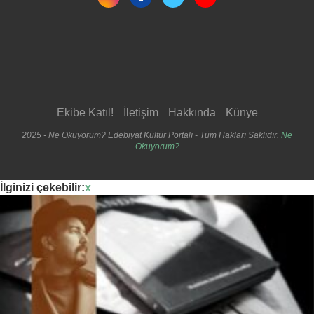
Ekibe Katıl!
İletişim
Hakkında
Künye
2025 - Ne Okuyorum? Edebiyat Kültür Portalı - Tüm Hakları Saklıdır.
Ne
Okuyorum?
İlginizi çekebilir:
x