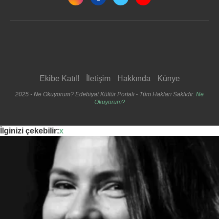
Ekibe Katıl!
İletişim
Hakkında
Künye
2025 - Ne Okuyorum? Edebiyat Kültür Portalı - Tüm Hakları Saklıdır.
Ne
Okuyorum?
İlginizi çekebilir:
x