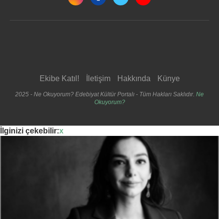
Ekibe Katıl!
İletişim
Hakkında
Künye
2025 - Ne Okuyorum? Edebiyat Kültür Portalı - Tüm Hakları Saklıdır.
Ne
Okuyorum?
İlginizi çekebilir:
x