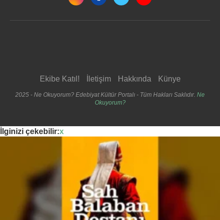
Ekibe Katıl!
İletişim
Hakkında
Künye
2025 - Ne Okuyorum? Edebiyat Kültür Portalı - Tüm Hakları Saklıdır.
Ne
Okuyorum?
İlginizi çekebilir:
x