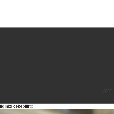
2025 -
İlginizi çekebilir:
x