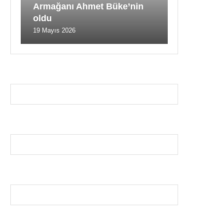
Armağanı Ahmet Büke’nin
oldu
19 Mayıs 2026