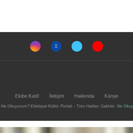
Ekibe Katıl!
İletişim
Hakkında
Künye
 Ne Okuyorum? Edebiyat Kültür Portalı - Tüm Hakları Saklıdır.
Ne Oku