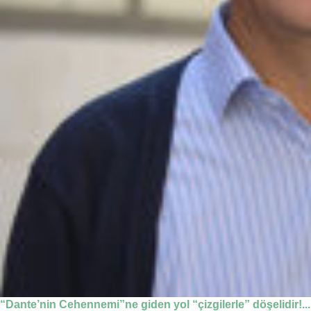
“Dante’nin Cehennemi”ne giden yol “çizgilerle” döşelidir!...