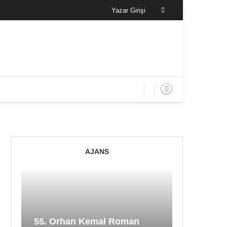
Yazar Girişi
AJANS
55. Orhan Kemal Roman