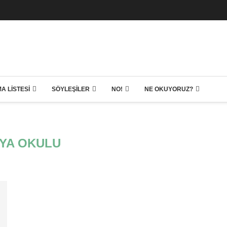
A LISTESI
SÖYLEŞILER
NO!
NE OKUYORUZ?
LYA OKULU