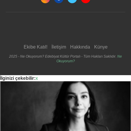
Ekibe Katıl!
İletişim
Hakkında
Künye
2025 - Ne Okuyorum? Edebiyat Kültür Portalı - Tüm Hakları Saklıdır.
Ne
Okuyorum?
İlginizi çekebilir:
x