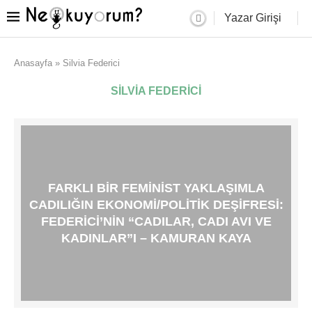
Yazar Girişi
Anasayfa
»
Silvia Federici
SILVIA FEDERICI
FARKLI BIR FEMINIST YAKLAŞIMLA
CADILIĞIN EKONOMI/POLITIK DEŞIFRESI:
FEDERICI’NIN “CADILAR, CADI AVI VE
KADINLAR”I – KAMURAN KAYA