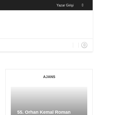
Yazar Girişi
AJANS
55. Orhan Kemal Roman