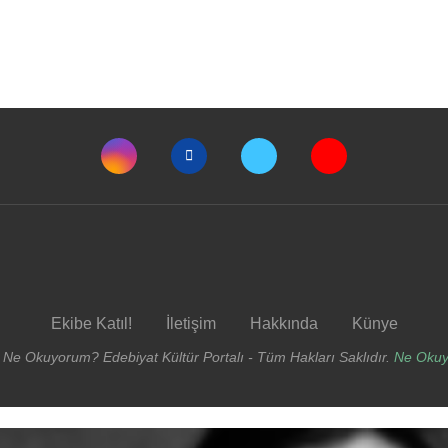
Ekibe Katıl!
İletişim
Hakkında
Künye
 Ne Okuyorum? Edebiyat Kültür Portalı - Tüm Hakları Saklıdır.
Ne Oku