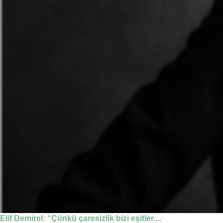
Elif Demirel: “Çünkü çaresizlik bizi eşitler....