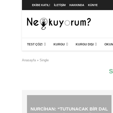
EKIBE KATIL!
İLETIŞIM
HAKKINDA
KÜNYE
TEST ÇÖZ!
KURGU
KURGU DIŞI
OKUM
Anasayfa
»
Single
S
NURCIHAN: “TUTUNACAK BIR DAL