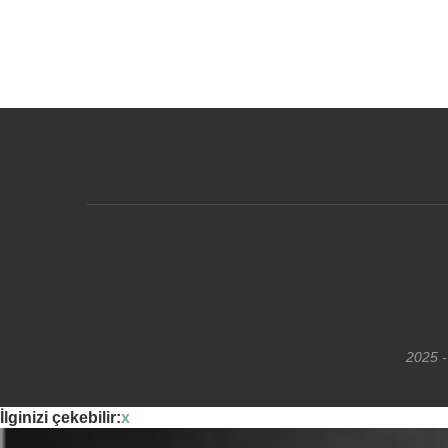
2025 -
İlginizi çekebilir:
x