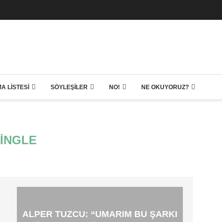
A LISTESI
SÖYLEŞILER
NO!
NE OKUYORUZ?
INGLE
ALPER TUZCU: “UMARIM BU ŞARKI