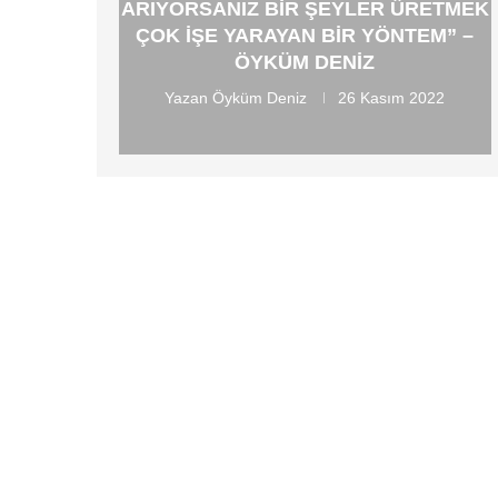
ARIYORSANIZ BIR ŞEYLER ÜRETMEK
ÇOK IŞE YARAYAN BIR YÖNTEM” –
ÖYKÜM DENIZ
Yazan
Öyküm Deniz
26 Kasım 2022