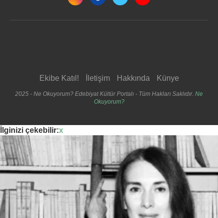
Ekibe Katıl!
İletişim
Hakkında
Künye
2025 - Ne Okuyorum? Edebiyat Kültür Portalı - Tüm Hakları Saklıdır.
Ne
Okuyorum?
İlginizi çekebilir:
x