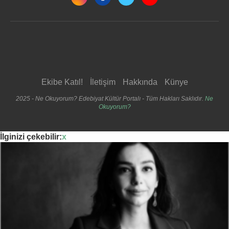
Ekibe Katıl!
İletişim
Hakkında
Künye
2025 - Ne Okuyorum? Edebiyat Kültür Portalı - Tüm Hakları Saklıdır.
Ne
Okuyorum?
İlginizi çekebilir:
x