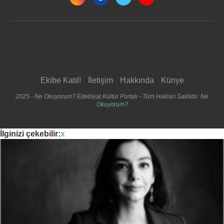
Ekibe Katıl!
İletişim
Hakkında
Künye
2025 - Ne Okuyorum? Edebiyat Kültür Portalı - Tüm Hakları Saklıdır.
Ne
Okuyorum?
İlginizi çekebilir:
x