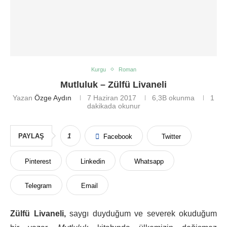
Kurgu
Roman
Mutluluk – Zülfü Livaneli
Yazan
Özge Aydın
7 Haziran 2017
6,3B
okunma
1
dakikada okunur
PAYLAŞ
1
Facebook
Twitter
Pinterest
Linkedin
Whatsapp
Telegram
Email
Zülfü Livaneli,
saygı duyduğum ve severek okuduğum