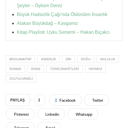
Şeyler – Öyküm Deniz
Büyük Hadsizlik Çağı’nda Öldürülen İnsanlık
Atakan Büyükdağ – Kavgamız
Kitap Playlisti: Uyku Sersemi – Hakan Bıçakcı
#DOGANKITAP
ASKERLIK
DIN
DOĞU
MULULUK
ROMAN
SIYASI
TÖRECINAYETLERI
YAYINEVI
ZÜLFÜLIVANELI
PAYLAŞ
1
Facebook
Twitter
Pinterest
Linkedin
Whatsapp