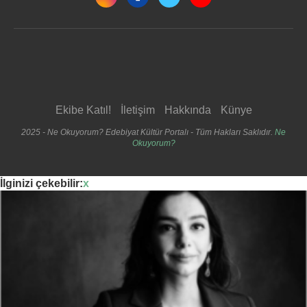
Ekibe Katıl!
İletişim
Hakkında
Künye
2025 - Ne Okuyorum? Edebiyat Kültür Portalı - Tüm Hakları Saklıdır.
Ne
Okuyorum?
İlginizi çekebilir:
x