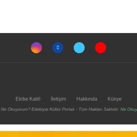
Ekibe Katıl!
İletişim
Hakkında
Künye
 Ne Okuyorum? Edebiyat Kültür Portalı - Tüm Hakları Saklıdır.
Ne Oku