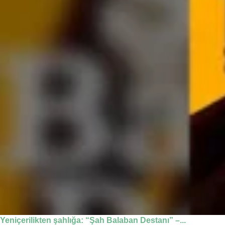
Yeniçerilikten şahlığa: “Şah Balaban Destanı” –...