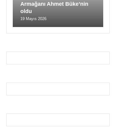
Armağanı Ahmet Büke’nin
oldu
19 Mayıs 2026