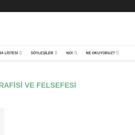
A LISTESI
SÖYLEŞILER
NO!
NE OKUYORUZ?
RAFISI VE FELSEFESI