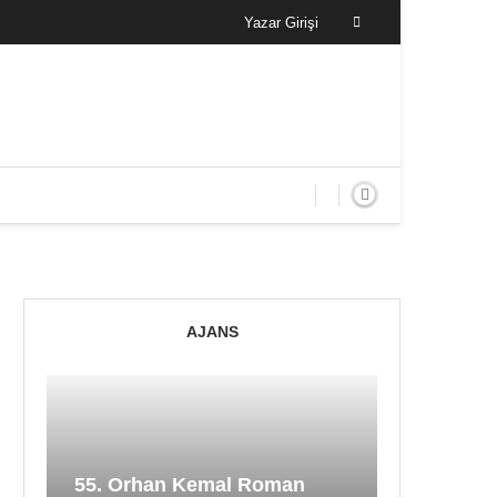
Yazar Girişi
AJANS
55. Orhan Kemal Roman