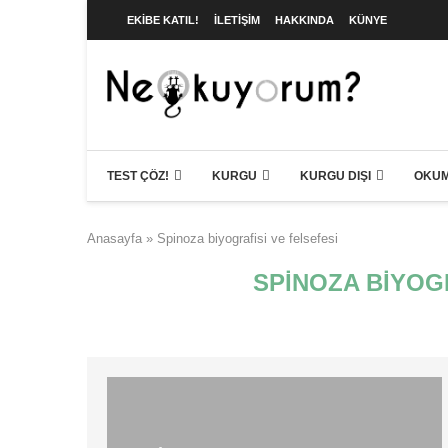
EKIBE KATIL!
İLETIŞIM
HAKKINDA
KÜNYE
TEST ÇÖZ!
KURGU
KURGU DIŞI
OKUM
Anasayfa
»
Spinoza biyografisi ve felsefesi
SPINOZA BIYOG