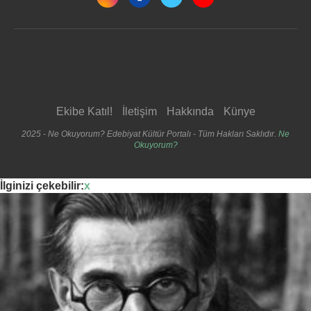
Ekibe Katıl!
İletişim
Hakkında
Künye
2025 - Ne Okuyorum? Edebiyat Kültür Portalı - Tüm Hakları Saklıdır.
Ne
Okuyorum?
İlginizi çekebilir:
x