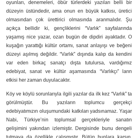
oyunları, denemeleri, öbür türlerdeki yazıları belli bir
düzeyin üstündedir, ama onun en büyük katkısı, üretici
olmasından çok ürettirici olmasında aranmalıdır. Şu
açıkça bellidir ki, gençliklerini “Varlık” sayfalarında
yaşamış nice yazar, ozan bugün de dipdiri ayaktadır. O
kuşağın yarattığı kültür ortamı, sanat anlayışı ve beğeni
düzeyi aşılmış değildir. “Varlık” dışında kalıp da kendini
var eden birkaç sanatçı dışta tutulursa, vardığımız
edebiyat, sanat ve kültür aşamasında “Varlıkçı” ların
etkisi her zaman duyulacaktır.
Köy ve köylü sorunlarıyla ilgili yazılar da ilk kez “Varlık” ta
görülmüştür. Bu yazıların toplumcu gerçekçi
edebiyatımızın oluşumundaki katkıları yadsınamaz. Yaşar
Nabi, Türkiye’nin toplumsal gerçekleriyle sanatın
gelişimini yakından izlemiştir. Dergisinde bunu dengeli
tutmaya da özellikle çalışmıştır. Bütün bunlara karşın,