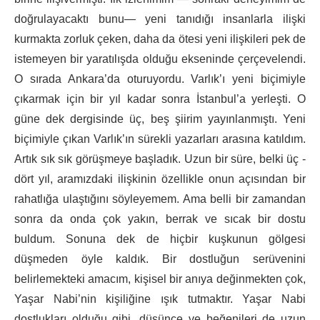
doğrulayacaktı bunu— yeni tanıdığı insanlarla ilişki
kurmakta zorluk çeken, daha da ötesi yeni ilişkileri pek de
istemeyen bir yaratılışda olduğu ekseninde çerçevelendi.
O sırada Ankara’da oturuyordu. Varlık’ı yeni biçimiyle
çıkarmak için bir yıl kadar sonra İstanbul’a yerleşti. O
güne dek dergisinde üç, beş şiirim yayınlanmıştı. Yeni
biçimiyle çıkan Varlık’ın sürekli yazarları arasına katıldım.
Artık sık sık görüşmeye başladık. Uzun bir süre, belki üç -
dört yıl, aramızdaki ilişkinin özellikle onun açısından bir
rahatlığa ulaştığını söyleyemem. Ama belli bir zamandan
sonra da onda çok yakın, berrak ve sıcak bir dostu
buldum. Sonuna dek de hiçbir kuşkunun gölgesi
düşmeden öyle kaldık. Bir dostluğun serüvenini
belirlemekteki amacım, kişisel bir anıya değinmekten çok,
Yaşar Nabi’nin kişiliğine ışık tutmaktır. Yaşar Nabi
dostlukları olduğu gibi, düşünce ve beğenileri de uzun