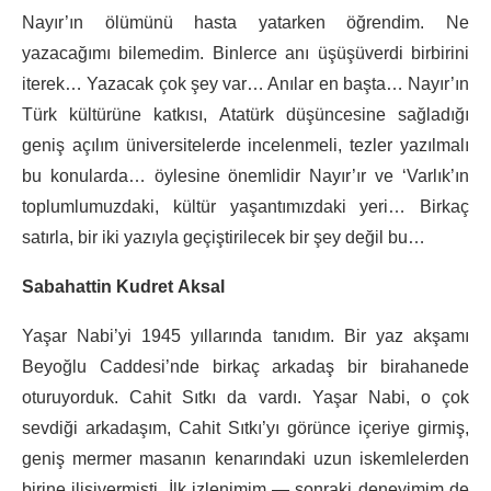
Nayır’ın ölümünü hasta yatarken öğrendim. Ne
yazacağımı bilemedim. Binlerce anı üşüşüverdi birbirini
iterek… Yazacak çok şey var… Anılar en başta… Nayır’ın
Türk kültürüne katkısı, Atatürk düşüncesine sağladığı
geniş açılım üniversitelerde incelenmeli, tezler yazılmalı
bu konularda… öylesine önemlidir Nayır’ır ve ‘Varlık’ın
toplumlumuzdaki, kültür yaşantımızdaki yeri… Birkaç
satırla, bir iki yazıyla geçiştirilecek bir şey değil bu…
Sabahattin Kudret
Aksal
Yaşar Nabi’yi 1945 yıllarında tanıdım. Bir yaz akşamı
Beyoğlu Caddesi’nde birkaç arkadaş bir birahanede
oturuyorduk. Cahit Sıtkı da vardı. Yaşar Nabi, o çok
sevdiği arkadaşım, Cahit Sıtkı’yı görünce içeriye girmiş,
geniş mermer masanın kenarındaki uzun iskemlelerden
birine ilişivermişti. İlk izlenimim — sonraki deneyimim de