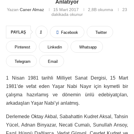
Anlatıyor
Yazan
Caner Almaz
15 Mart 2017
2,8B
okunma
23
dakikada okunur
PAYLAŞ
1
Facebook
Twitter
Pinterest
Linkedin
Whatsapp
Telegram
Email
1 Nisan 1981 tarihli Milliyet Sanat Dergisi, 15 Mart
1981’de vefat eden Yaşar Nabi Nayır için kıymetli bir
çalışma hazırlamış ve dönemin ünlü edebiyatçıları,
arkadaşları Yaşar Nabi’yi anlatmış.
Derlemede Oktay Akbal, Sabahattin Kudret Aksal, Tahsin
Yücel, Adnan Binyazar, Necati Cumalı, Sunullah Arısoy,
Fazıl Hüsnü Dağlarca, Vedat Günyol, Cevdet Kudret ve