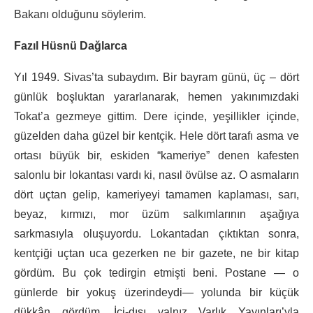
Bakanı olduğunu söylerim.
Fazıl Hüsnü Dağlarca
Yıl 1949. Sivas’ta subaydım. Bir bayram günü, üç – dört
günlük boşluktan yararlanarak, hemen yakınımızdaki
Tokat’a gezmeye gittim. Dere içinde, yeşillikler içinde,
güzelden daha güzel bir kentçik. Hele dört tarafı asma ve
ortası büyük bir, eskiden “kameriye” denen kafesten
salonlu bir lokantası vardı ki, nasıl övülse az. O asmaların
dört uçtan gelip, kameriyeyi tamamen kaplaması, sarı,
beyaz, kırmızı, mor üzüm salkımlarının aşağıya
sarkmasıyla oluşuyordu. Lokantadan çıktıktan sonra,
kentçiği uçtan uca gezerken ne bir gazete, ne bir kitap
gördüm. Bu çok tedirgin etmişti beni. Postane — o
günlerde bir yokuş üzerindeydi— yolunda bir küçük
dükkân gördüm. İçi-dışı yalnız Varlık Yayınları’yla