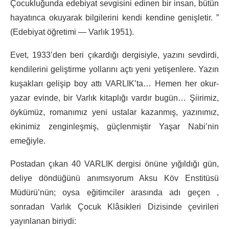
Çocukluğunda edebiyat sevgisini edinen bir insan, bütün
hayatınca okuyarak bilgilerini kendi kendine genişletir. ”
(Edebiyat öğretimi — Varlık 1951).
Evet, 1933’den beri çıkardığı dergisiyle, yazını sevdirdi,
kendilerini geliştirme yollarını açtı yeni yetişenlere. Yazın
kuşakları gelişip boy attı VARLIK’ta… Hemen her okur-
yazar evinde, bir Varlık kitaplığı vardır bugün… Şiirimiz,
öykümüz, romanımız yeni ustalar kazanmış, yazınımız,
ekinimiz zenginleşmiş, güçlenmiştir Yaşar Nabi’nin
emeğiyle.
Postadan çıkan 40 VARLIK dergisi önüne yığıldığı gün,
deliye döndüğünü anımsıyorum Aksu Köv Enstitüsü
Müdürü’nün; oysa eğitimciler arasında adı geçen ,
sonradan Varlık Çocuk Klâsikleri Dizisinde çevirileri
yayınlanan biriydi: