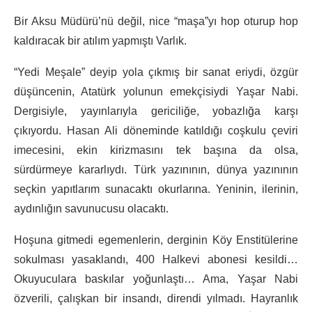
Bir Aksu Müdürü’nü değil, nice “maşa”yı hop oturup hop
kaldıracak bir atılım yapmıştı Varlık.
“Yedi Meşale” deyip yola çıkmış bir sanat eriydi, özgür
düşüncenin, Atatürk yolunun emekçisiydi Yaşar Nabi.
Dergisiyle, yayınlarıyla gericiliğe, yobazlığa karşı
çıkıyordu. Hasan Ali döneminde katıldığı coşkulu çeviri
imecesini, ekin kirizmasını tek başına da olsa,
sürdürmeye kararlıydı. Türk yazınının, dünya yazınının
seçkin yapıtlarım sunacaktı okurlarına. Yeninin, ilerinin,
aydınlığın savunucusu olacaktı.
Hoşuna gitmedi egemenlerin, derginin Köy Enstitülerine
sokulması yasaklandı, 400 Halkevi abonesi kesildi…
Okuyuculara baskılar yoğunlaştı… Ama, Yaşar Nabi
özverili, çalışkan bir insandı, direndi yılmadı. Hayranlık