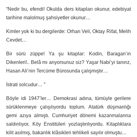
“Nedir bu, efendi! Okulda ders kitapları okunur, edebiyat
tarihine malolmuş şahsiyetler okunur…
Kimler yok ki bu dergilerde: Orhan Veli, Oktay Rifat, Melih
Cevdet…
Bir sürü züppe! Ya şu kitaplar: Kodin, Baragan’ın
Dikenleri!.. Belâ mı arıyorsunuz siz? Yaşar Nabi’yi tanırız,
Hasan Ali’nin Tercüme Bürosunda çalışmıştır…
İstrati solcudur… ”
Böyle idi 1947’ler… Demokrasi adına, tümüyle gerilere
sürüklenmeye çalışılıyordu toplum. Atatürk düşmanlığı
gemi azıya almıştı. Cumhuriyet dönemi kazanmalarına
saldırılıyor, Köy Enstitüleri yozlaştırılıyordu. Kitaplıklara
kilit asılmış, bakanlık klâsikleri tehlikeli sayılır olmuştu…