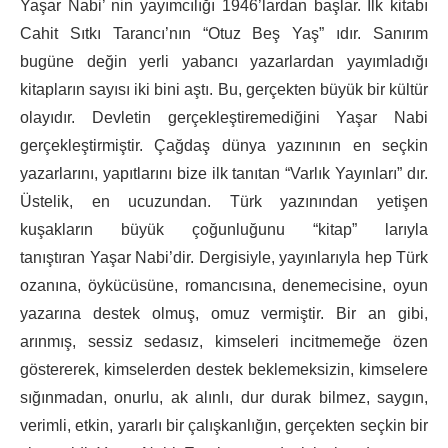
Yaşar Nabi’ nin yayımcılığı 1946’lardan başlar. İlk kitabı
Cahit Sıtkı Tarancı’nın “Otuz Beş Yaş” ıdır. Sanırım
bugüne değin yerli yabancı yazarlardan yayımladığı
kitapların sayısı iki bini aştı. Bu, gerçekten büyük bir kültür
olayıdır. Devletin gerçekleştiremediğini Yaşar Nabi
gerçekleştirmiştir. Çağdaş dünya yazınının en seçkin
yazarlarını, yapıtlarını bize ilk tanıtan “Varlık Yayınları” dır.
Üstelik, en ucuzundan. Türk yazının­dan yetişen
kuşakların büyük çoğunluğunu “kitap” larıyla
tanıştıran Yaşar Nabi’dir. Dergisiyle, yayınlarıyla hep Türk
ozanına, öykücüsüne, romancısına, denemecisine, oyun
yazarına destek olmuş, omuz vermiştir. Bir an gibi,
arınmış, sessiz sedasız, kimseleri incitmemeğe özen
göstererek, kimselerden destek beklemeksizin, kimselere
sığınmadan, onurlu, ak alınlı, dur durak bilmez, saygın,
verimli, etkin, yararlı bir çalışkanlığın, gerçekten seçkin bir