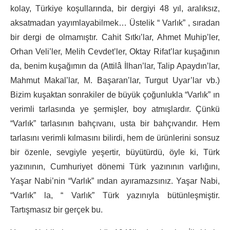
kolay, Türkiye koşullarında, bir dergiyi 48 yıl, aralıksız,
aksatmadan yayımlayabilmek… Üstelik “ Varlık” , sıradan
bir dergi de olmamıştır. Cahit Sıtkı’lar, Ahmet Muhip’ler,
Orhan Veli’ler, Melih Cevdet’ler, Oktay Rifat’lar kuşağının
da, benim kuşağımın da (Attilâ İlhan’lar, Talip Apaydın’lar,
Mahmut Makal’lar, M. Başaran’lar, Turgut Uyar’lar vb.)
Bizim kuşaktan sonrakiler de büyük çoğunlukla “Varlık” ın
verimli tarlasında ye­ şermişler, boy atmışlardır. Çünkü
“Varlık” tarlasının bahçıvanı, usta bir bahçıvandır. Hem
tarlasını verimli kılmasını bilirdi, hem de ürünlerini sonsuz
bir özenle, sevgiyle yeşertir, büyütürdü, öyle ki, Türk
yazınının, Cumhuriyet dönemi Türk yazınının varlığını,
Yaşar Nabi’nin “Varlık” ından ayıramazsınız. Yaşar Nabi,
“Varlık” la, “ Varlık” Türk yazınıyla bütünleşmiştir.
Tartışmasız bir gerçek bu.