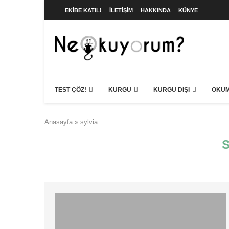
EKIBE KATIL!
İLETIŞIM
HAKKINDA
KÜNYE
TEST ÇÖZ!
KURGU
KURGU DIŞI
OKUM
Anasayfa
»
sylvia