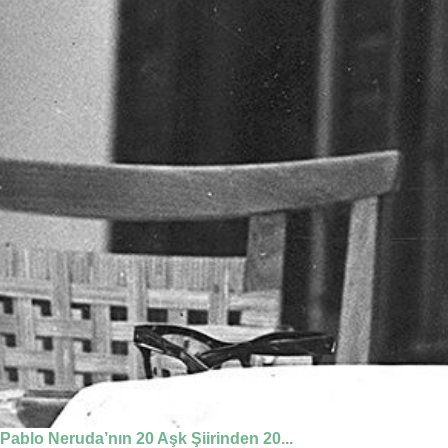
Pablo Neruda’nın 20 Aşk Şiirinden 20...