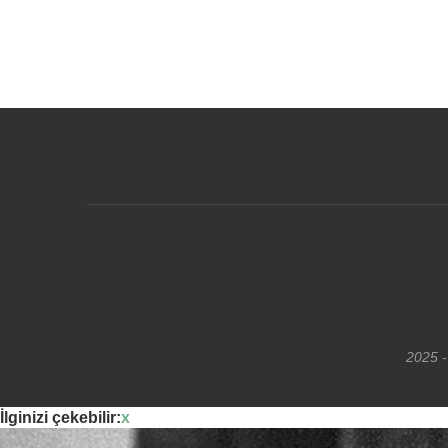
2025 -
İlginizi çekebilir:
x