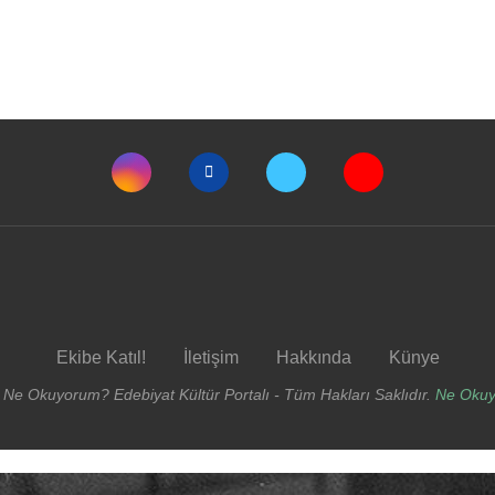
Ekibe Katıl!
İletişim
Hakkında
Künye
 Ne Okuyorum? Edebiyat Kültür Portalı - Tüm Hakları Saklıdır.
Ne Oku