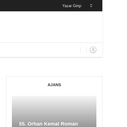
Yazar Girişi
AJANS
55. Orhan Kemal Roman