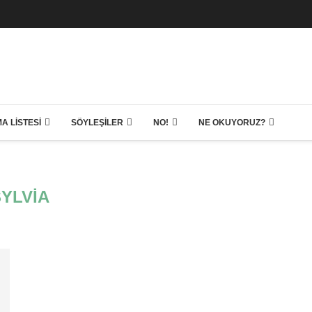
A LISTESI
SÖYLEŞILER
NO!
NE OKUYORUZ?
SYLVIA