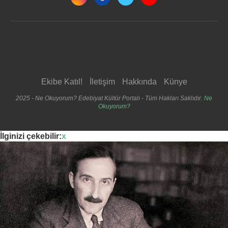
Ekibe Katıl!
İletişim
Hakkında
Künye
2025 - Ne Okuyorum? Edebiyat Kültür Portalı - Tüm Hakları Saklıdır.
Ne
Okuyorum?
İlginizi çekebilir:
x