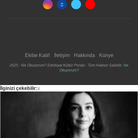
Ekibe Katıl!
İletişim
Hakkında
Künye
2025 - Ne Okuyorum? Edebiyat Kültür Portalı - Tüm Hakları Saklıdır.
Ne
Okuyorum?
İlginizi çekebilir:
x