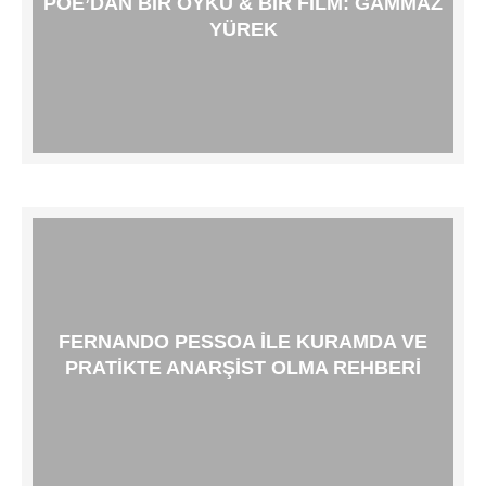
POE’DAN BIR ÖYKÜ & BIR FILM: GAMMAZ
YÜREK
FERNANDO PESSOA ILE KURAMDA VE
PRATIKTE ANARŞIST OLMA REHBERI