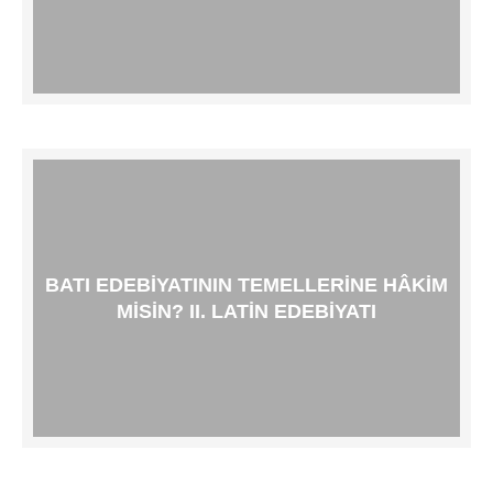
BATI EDEBIYATININ TEMELLERINE HÂKIM
MISIN? II. LATIN EDEBIYATI