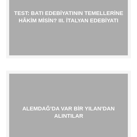
TEST: BATI EDEBIYATININ TEMELLERINE
HÂKIM MISIN? III. İTALYAN EDEBIYATI
ALEMDAĞ’DA VAR BIR YILAN’DAN
ALINTILAR