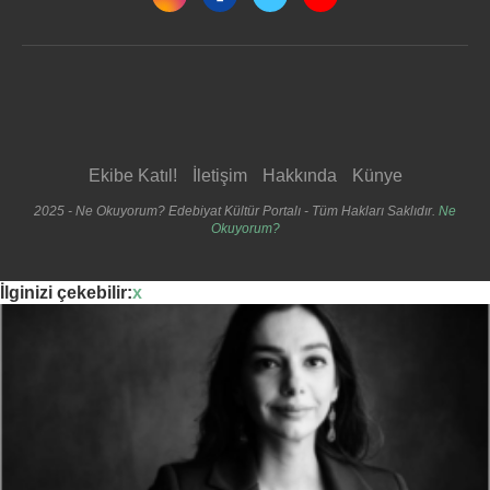
Ekibe Katıl!
İletişim
Hakkında
Künye
2025 - Ne Okuyorum? Edebiyat Kültür Portalı - Tüm Hakları Saklıdır.
Ne
Okuyorum?
İlginizi çekebilir:
x