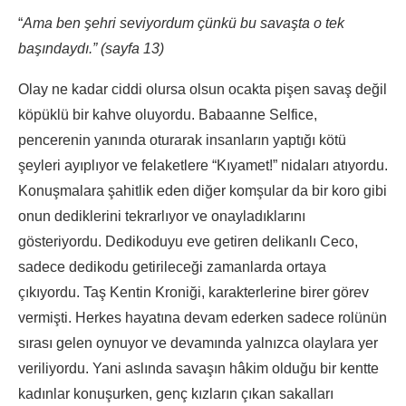
“
Ama ben şehri seviyordum çünkü bu savaşta o tek
başındaydı.” (sayfa 13)
Olay ne kadar ciddi olursa olsun ocakta pişen savaş değil
köpüklü bir kahve oluyordu. Babaanne Selfice,
pencerenin yanında oturarak insanların yaptığı kötü
şeyleri ayıplıyor ve felaketlere “Kıyamet!” nidaları atıyordu.
Konuşmalara şahitlik eden diğer komşular da bir koro gibi
onun dediklerini tekrarlıyor ve onayladıklarını
gösteriyordu. Dedikoduyu eve getiren delikanlı Ceco,
sadece dedikodu getirileceği zamanlarda ortaya
çıkıyordu. Taş Kentin Kroniği, karakterlerine birer görev
vermişti. Herkes hayatına devam ederken sadece rolünün
sırası gelen oynuyor ve devamında yalnızca olaylara yer
veriliyordu. Yani aslında savaşın hâkim olduğu bir kentte
kadınlar konuşurken, genç kızların çıkan sakalları