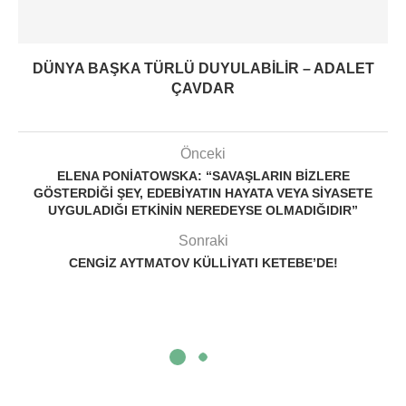
DÜNYA BAŞKA TÜRLÜ DUYULABILIR – ADALET
ÇAVDAR
Önceki
ELENA PONIATOWSKA: “SAVAŞLARIN BIZLERE
GÖSTERDIĞI ŞEY, EDEBIYATIN HAYATA VEYA SIYASETE
UYGULADIĞI ETKININ NEREDEYSE OLMADIĞIDIR”
Sonraki
CENGIZ AYTMATOV KÜLLIYATI KETEBE’DE!