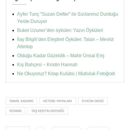
Ayfer Tunç “Suzan Defter” ile Sızılarımız Durduğu
Yerde Duruyor
Buket Uzuner’den öyküler: Yazın Öyküleri
İlay Bilgili’den Eleştirel Öyküler: Talan – Mevlüt
Altıntop
Olduğu Kadar Güzeldik – Mahir Ünsal Eriş
Kış Bahçesi – Kristin Hannah
Ne Okuyoruz? Kitap Kulübü | Mutluluk Fotoğrafı
İSMAIL KADARE
KETEBE YAYINLARI
ÖYKÜM DENIZ
ROMAN
TAŞ KENTIN KRONIĞI