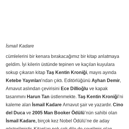
İsmail Kadare
cümlelerini bir kenara bırakacağımız bir kitap anlatmaya
geldim. İyi kilerin üstünde tepinen ve kaçılan kuyulara
sokup çıkaran kitap
Taş Kentin Kroniği
, mayıs ayında
Ketebe Yayınları
’ndan çıktı. Editörlüğünü
Ayhan Demir
,
Arnavut aslından çevirisini
Ece Dillioğlu
ve kapak
tasarımını
Harun Tan
üstlenmekte.
Taş Kentin Kroniği
’ni
kaleme alan
İsmail Kadare
Arnavut şair ve yazardır.
Cino
del Duca
ve
2005 Man Booker Ödülü
’nün sahibi olan
İsmail Kadare,
birçok kez Nobel Ödülü’ne de aday
gösterilmiştir. Kitapları pek çok dile de çevrilmiş olan