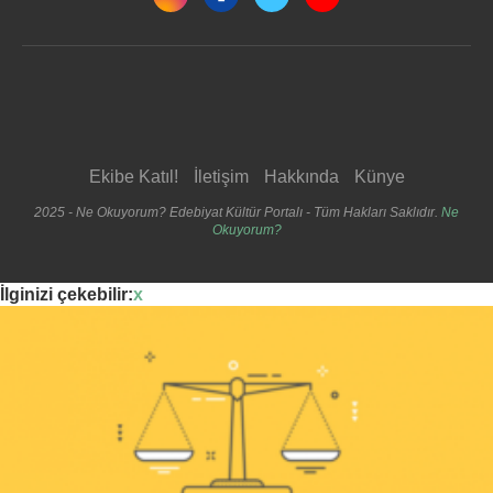
Ekibe Katıl!
İletişim
Hakkında
Künye
2025 - Ne Okuyorum? Edebiyat Kültür Portalı - Tüm Hakları Saklıdır.
Ne
Okuyorum?
İlginizi çekebilir:
x