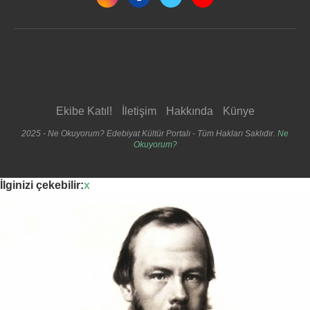
Ekibe Katıl!
İletişim
Hakkında
Künye
2025 - Ne Okuyorum? Edebiyat Kültür Portalı - Tüm Hakları Saklıdır.
Ne
Okuyorum?
İlginizi çekebilir:
x