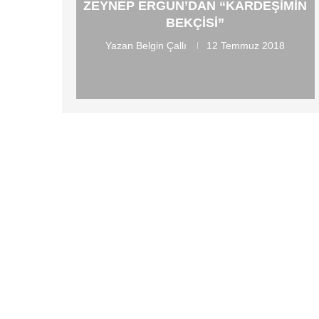
ZEYNEP ERGUN’DAN “KARDEŞIMIN
BEKÇISI”
Yazan
Belgin Çallı
12 Temmuz 2018