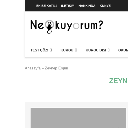
EKIBE KATIL!
İLETIŞIM
HAKKINDA
KÜNYE
TEST ÇÖZ!
KURGU
KURGU DIŞI
OKUM
Anasayfa
»
Zeynep Ergun
ZEYN