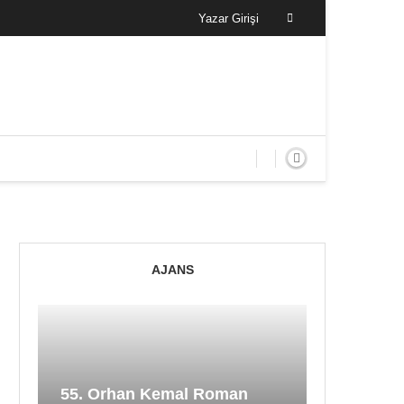
Yazar Girişi
AJANS
55. Orhan Kemal Roman