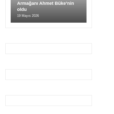
Armağanı Ahmet Büke’nin
oldu
19 Mayıs 2026