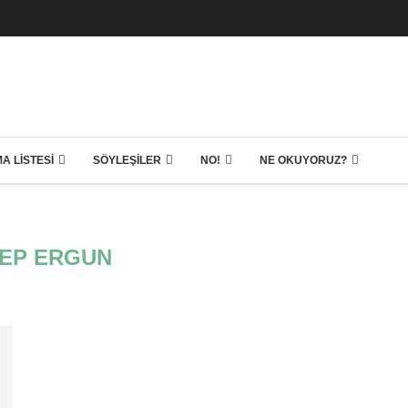
A LISTESI
SÖYLEŞILER
NO!
NE OKUYORUZ?
EP ERGUN