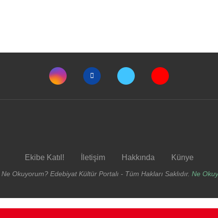
Ekibe Katıl!
İletişim
Hakkında
Künye
 Ne Okuyorum? Edebiyat Kültür Portalı - Tüm Hakları Saklıdır.
Ne Oku