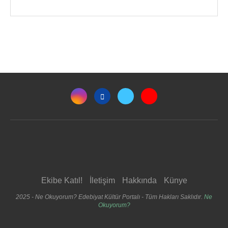
Ekibe Katıl!
İletişim
Hakkında
Künye
2025 - Ne Okuyorum? Edebiyat Kültür Portalı - Tüm Hakları Saklıdır.
Ne
Okuyorum?