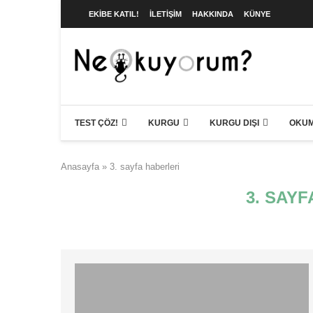
EKIBE KATIL!
İLETIŞIM
HAKKINDA
KÜNYE
TEST ÇÖZ!
KURGU
KURGU DIŞI
OKUM
Anasayfa
»
3. sayfa haberleri
3. SAY