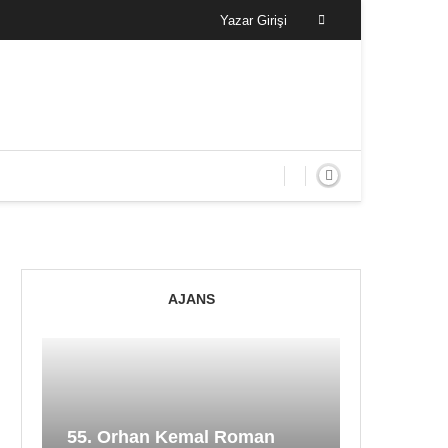
Yazar Girişi
AJANS
55. Orhan Kemal Roman