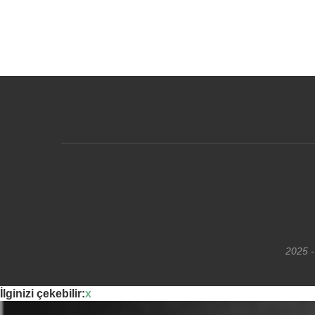
2025 -
İlginizi çekebilir:
x