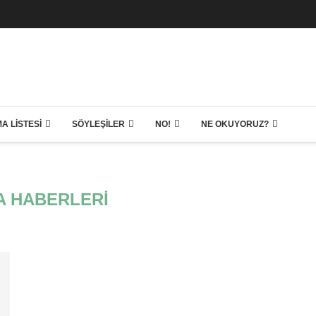
A LISTESI
SÖYLEŞILER
NO!
NE OKUYORUZ?
FA HABERLERI