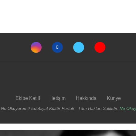
Ekibe Katıl!
İletişim
Hakkında
Künye
 Ne Okuyorum? Edebiyat Kültür Portalı - Tüm Hakları Saklıdır.
Ne Oku