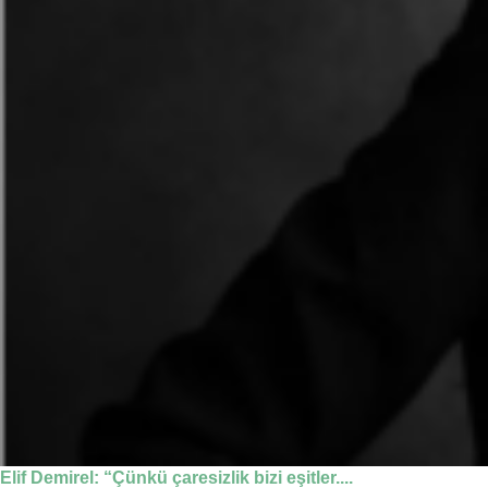
Elif Demirel: “Çünkü çaresizlik bizi eşitler....