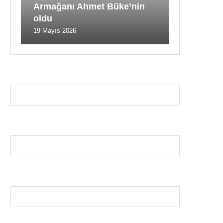
Armağanı Ahmet Büke’nin
oldu
19 Mayıs 2026