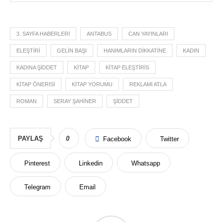
3. SAYFA HABERLERI
ANTABUS
CAN YAYINLARI
ELEŞTIRI
GELIN BAŞI
HANIMLARIN DIKKATINE
KADIN
KADINA ŞIDDET
KITAP
KITAP ELEŞTIRIS
KITAP ÖNERISI
KITAP YORUMU
REKLAMI ATLA
ROMAN
SERAY ŞAHINER
ŞIDDET
PAYLAŞ
0
Facebook
Twitter
Pinterest
Linkedin
Whatsapp
Telegram
Email