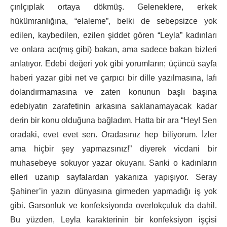
çırılçıplak ortaya dökmüş. Geleneklere, erkek
hükümranlığına, “elaleme”, belki de sebepsizce yok
edilen, kaybedilen, ezilen şiddet gören “Leyla” kadınları
ve onlara acı(mış gibi) bakan, ama sadece bakan bizleri
anlatıyor. Edebi değeri yok gibi yorumların; üçüncü sayfa
haberi yazar gibi net ve çarpıcı bir dille yazılmasına, lafı
dolandırmamasına ve zaten konunun başlı başına
edebiyatın zarafetinin arkasına saklanamayacak kadar
derin bir konu olduğuna bağladım. Hatta bir ara “Hey! Sen
oradaki, evet evet sen. Oradasınız hep biliyorum. İzler
ama hiçbir şey yapmazsınız!” diyerek vicdani bir
muhasebeye sokuyor yazar okuyanı. Sanki o kadınların
elleri uzanıp sayfalardan yakanıza yapışıyor. Seray
Şahiner’in yazın dünyasına girmeden yapmadığı iş yok
gibi. Garsonluk ve konfeksiyonda overlokçuluk da dahil.
Bu yüzden, Leyla karakterinin bir konfeksiyon işçisi