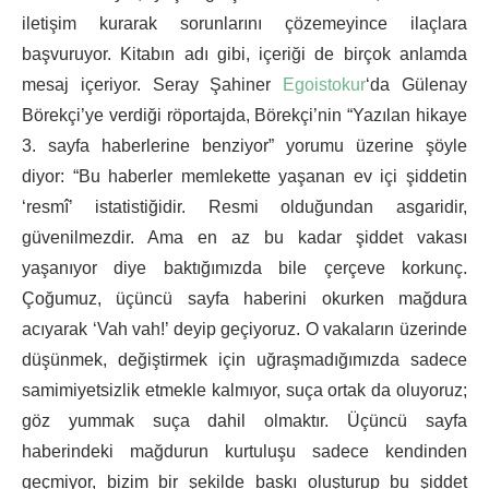
iletişim kurarak sorunlarını çözemeyince ilaçlara
başvuruyor. Kitabın adı gibi, içeriği de birçok anlamda
mesaj içeriyor. Seray Şahiner
Egoistokur
‘da Gülenay
Börekçi’ye verdiği röportajda, Börekçi’nin “Yazılan hikaye
3. sayfa haberlerine benziyor” yorumu üzerine şöyle
diyor: “Bu haberler memlekette yaşanan ev içi şiddetin
‘resmî’ istatistiğidir. Resmi olduğundan asgaridir,
güvenilmezdir. Ama en az bu kadar şiddet vakası
yaşanıyor diye baktığımızda bile çerçeve korkunç.
Çoğumuz, üçüncü sayfa haberini okurken mağdura
acıyarak ‘Vah vah!’ deyip geçiyoruz. O vakaların üzerinde
düşünmek, değiştirmek için uğraşmadığımızda sadece
samimiyetsizlik etmekle kalmıyor, suça ortak da oluyoruz;
göz yummak suça dahil olmaktır. Üçüncü sayfa
haberindeki mağdurun kurtuluşu sadece kendinden
geçmiyor, bizim bir şekilde baskı oluşturup bu şiddet