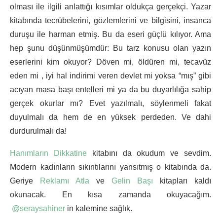
olması ile ilgili anlattığı kısımlar oldukça gerçekçi. Yazar
kitabında tecrübelerini, gözlemlerini ve bilgisini, insanca
duruşu ile harman etmiş. Bu da eseri güçlü kılıyor. Ama
hep şunu düşünmüşümdür: Bu tarz konusu olan yazın
eserlerini kim okuyor? Döven mi, öldüren mi, tecavüz
eden mi , iyi hal indirimi veren devlet mi yoksa “mış” gibi
acıyan masa başı entelleri mi ya da bu duyarlılığa sahip
gerçek okurlar mı? Evet yazılmalı, söylenmeli fakat
duyulmalı da hem de en yüksek perdeden. Ve dahi
durdurulmalı da!
Hanımların Dikkatine
kitabını da okudum ve sevdim.
Modern kadınların sıkıntılarını yansıtmış o kitabında da.
Geriye
Reklamı Atla
ve
Gelin Başı
kitapları kaldı
okunacak. En kısa zamanda okuyacağım.
@seraysahiner
in
kalemine sağlık.