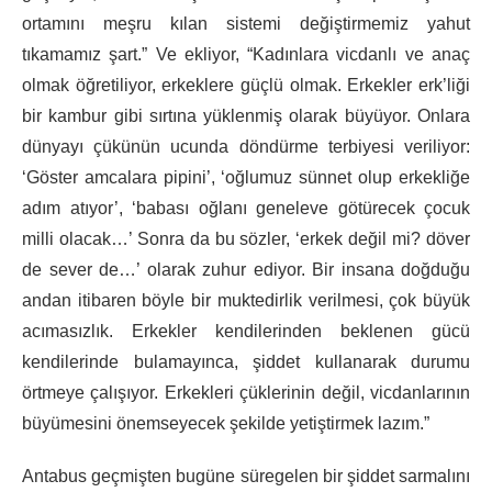
ortamını meşru kılan sistemi değiştirmemiz yahut
tıkamamız şart.” Ve ekliyor, “Kadınlara vicdanlı ve anaç
olmak öğretiliyor, erkeklere güçlü olmak. Erkekler erk’liği
bir kambur gibi sırtına yüklenmiş olarak büyüyor. Onlara
dünyayı çükünün ucunda döndürme terbiyesi veriliyor:
‘Göster amcalara pipini’, ‘oğlumuz sünnet olup erkekliğe
adım atıyor’, ‘babası oğlanı geneleve götürecek çocuk
milli olacak…’ Sonra da bu sözler, ‘erkek değil mi? döver
de sever de…’ olarak zuhur ediyor. Bir insana doğduğu
andan itibaren böyle bir muktedirlik verilmesi, çok büyük
acımasızlık. Erkekler kendilerinden beklenen gücü
kendilerinde bulamayınca, şiddet kullanarak durumu
örtmeye çalışıyor. Erkekleri çüklerinin değil, vicdanlarının
büyümesini önemseyecek şekilde yetiştirmek lazım.”
Antabus geçmişten bugüne süregelen bir şiddet sarmalını