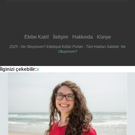
Ekibe Katıl!
İletişim
Hakkında
Künye
2025 - Ne Okuyorum? Edebiyat Kültür Portalı - Tüm Hakları Saklıdır.
Ne
Okuyorum?
İlginizi çekebilir:
x