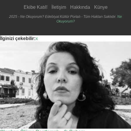
Ekibe Katıl!
İletişim
Hakkında
Künye
2025 - Ne Okuyorum? Edebiyat Kültür Portalı - Tüm Hakları Saklıdır.
Ne
Okuyorum?
İlginizi çekebilir:
x