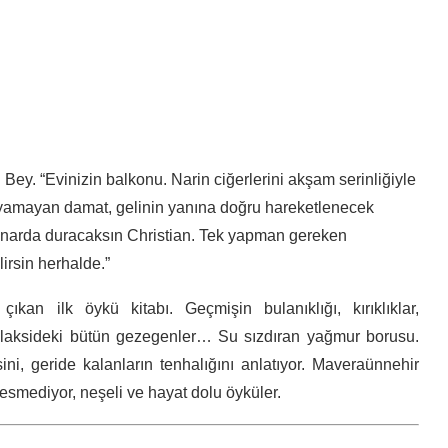
ey. “Evinizin balkonu. Narin ciğerlerini akşam serinliğiyle
ayamayan damat, gelinin yanına doğru hareketlenecek
kenarda duracaksın Christian. Tek yapman gereken
irsin herhalde.”
 çıkan ilk öykü kitabı. Geçmişin bulanıklığı, kırıklıklar,
 galaksideki bütün gezegenler… Su sızdıran yağmur borusu.
ni, geride kalanların tenhalığını anlatıyor. Maveraünnehir
resmediyor, neşeli ve hayat dolu öyküler.