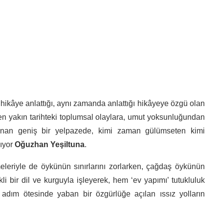
 hikâye anlattığı, aynı zamanda anlattığı hikâyeye özgü olan
ilerden yakın tarihteki toplumsal olaylara, umut yoksunluğundan
zanan geniş bir yelpazede, kimi zaman gülümseten kimi
ıyor
Oğuzhan Yeşiltuna
.
leriyle de öykünün sınırlarını zorlarken, çağdaş öykünün
li bir dil ve kurguyla işleyerek, hem ‘ev yapımı’ tutukluluk
r adım ötesinde yaban bir özgürlüğe açılan ıssız yolların