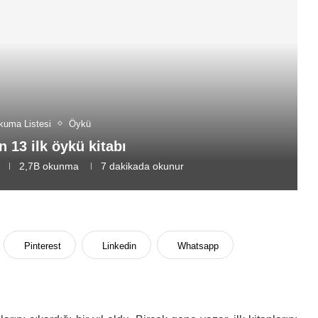
kuma Listesi
Öykü
n 13 ilk öykü kitabı
2,7B
okunma
7 dakikada okunur
Pinterest
Linkedin
Whatsapp