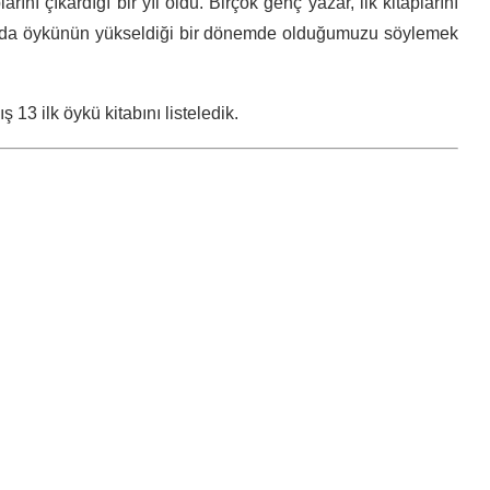
rını çıkardığı bir yıl oldu. Birçok genç yazar, ilk kitaplarını
tında öykünün yükseldiği bir dönemde olduğumuzu söylemek
 13 ilk öykü kitabını listeledik.