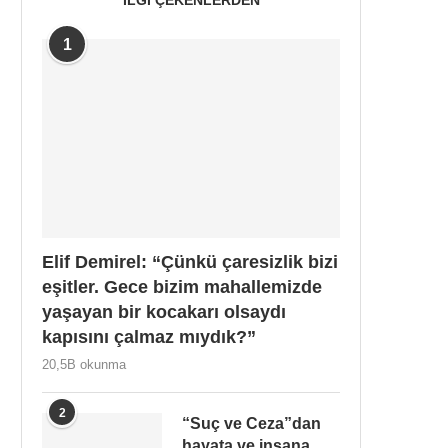
1
Elif Demirel: “Çünkü çaresizlik bizi
eşitler. Gece bizim mahallemizde
yaşayan bir kocakarı olsaydı
kapısını çalmaz mıydık?”
20,5B okunma
2
“Suç ve Ceza”dan
hayata ve insana