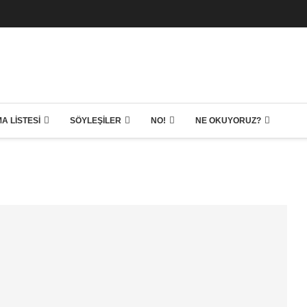
A LISTESI
SÖYLEŞILER
NO!
NE OKUYORUZ?