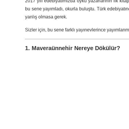
2017 yılı edebiyatımızda öykü yazarlarının ilk kitapla
bu sene yayımladı, okurla buluştu. Türk edebiya
yanlış olmasa gerek.
Sizler için, bu sene farklı yayınevlerince yayımlanmış
1. Maveraünnehir Nereye Dökülür?