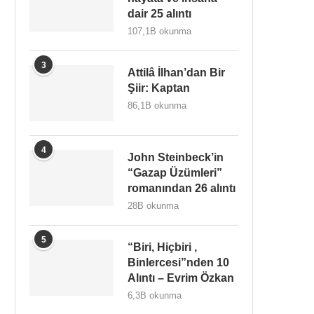
dair 25 alıntı
107,1B okunma
3
Attilâ İlhan’dan Bir
Şiir: Kaptan
86,1B okunma
4
John Steinbeck’in
“Gazap Üzümleri”
romanından 26 alıntı
28B okunma
5
“Biri, Hiçbiri ,
Binlercesi”nden 10
Alıntı – Evrim Özkan
6,3B okunma