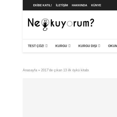
EKIBE KATIL!
İLETIŞIM
HAKKINDA
KÜNYE
TEST ÇÖZ!
KURGU
KURGU DIŞI
OKUM
Anasayfa
»
2017’de çıkan 13 ilk öykü kitabı