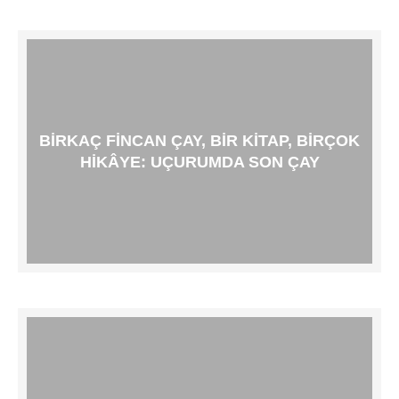
BIRKAÇ FINCAN ÇAY, BIR KITAP, BIRÇOK
HIKÂYE: UÇURUMDA SON ÇAY