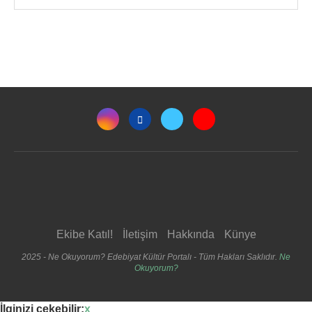
Ekibe Katıl!
İletişim
Hakkında
Künye
2025 - Ne Okuyorum? Edebiyat Kültür Portalı - Tüm Hakları Saklıdır.
Ne
Okuyorum?
İlginizi çekebilir:
x