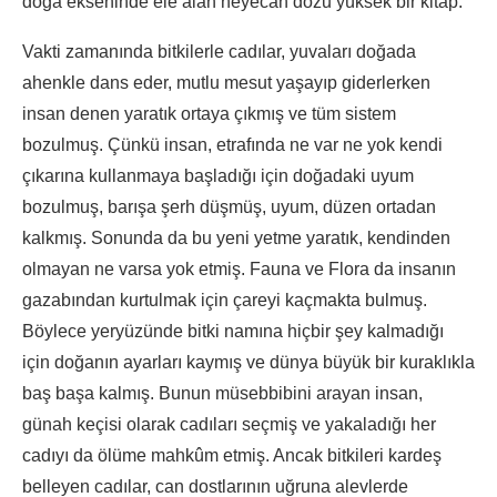
doğa ekseninde ele alan heyecan dozu yüksek bir kitap.
Vakti zamanında bitkilerle cadılar, yuvaları doğada
ahenkle dans eder, mutlu mesut yaşayıp giderlerken
insan denen yaratık ortaya çıkmış ve tüm sistem
bozulmuş. Çünkü insan, etrafında ne var ne yok kendi
çıkarına kullanmaya başladığı için doğadaki uyum
bozulmuş, barışa şerh düşmüş, uyum, düzen ortadan
kalkmış. Sonunda da bu yeni yetme yaratık, kendinden
olmayan ne varsa yok etmiş. Fauna ve Flora da insanın
gazabından kurtulmak için çareyi kaçmakta bulmuş.
Böylece yeryüzünde bitki namına hiçbir şey kalmadığı
için doğanın ayarları kaymış ve dünya büyük bir kuraklıkla
baş başa kalmış. Bunun müsebbibini arayan insan,
günah keçisi olarak cadıları seçmiş ve yakaladığı her
cadıyı da ölüme mahkûm etmiş. Ancak bitkileri kardeş
belleyen cadılar, can dostlarının uğruna alevlerde