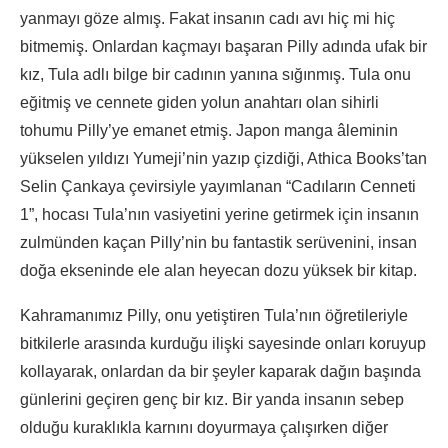
yanmayı göze almış. Fakat insanın cadı avı hiç mi hiç
bitmemiş. Onlardan kaçmayı başaran Pilly adında ufak bir
kız, Tula adlı bilge bir cadının yanına sığınmış. Tula onu
eğitmiş ve cennete giden yolun anahtarı olan sihirli
tohumu Pilly’ye emanet etmiş. Japon manga âleminin
yükselen yıldızı Yumeji’nin yazıp çizdiği, Athica Books’tan
Selin Çankaya çevirsiyle yayımlanan “Cadıların Cenneti
1”, hocası Tula’nın vasiyetini yerine getirmek için insanın
zulmünden kaçan Pilly’nin bu fantastik serüvenini, insan
doğa ekseninde ele alan heyecan dozu yüksek bir kitap.
Kahramanımız Pilly, onu yetiştiren Tula’nın öğretileriyle
bitkilerle arasında kurduğu ilişki sayesinde onları koruyup
kollayarak, onlardan da bir şeyler kaparak dağın başında
günlerini geçiren genç bir kız. Bir yanda insanın sebep
olduğu kuraklıkla karnını doyurmaya çalışırken diğer