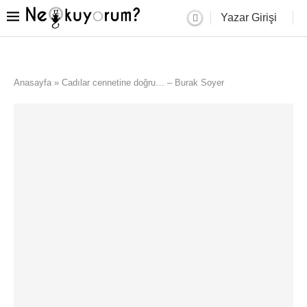
Yazar Girişi
Anasayfa
»
Cadılar cennetine doğru… – Burak Soyer