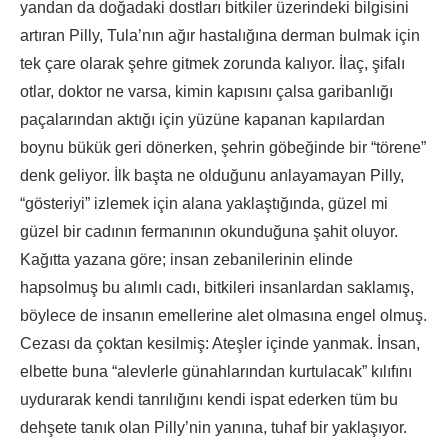
yandan da doğadaki dostları bitkiler üzerindeki bilgisini
artıran Pilly, Tula’nın ağır hastalığına derman bulmak için
tek çare olarak şehre gitmek zorunda kalıyor. İlaç, şifalı
otlar, doktor ne varsa, kimin kapısını çalsa garibanlığı
paçalarından aktığı için yüzüne kapanan kapılardan
boynu bükük geri dönerken, şehrin göbeğinde bir “törene”
denk geliyor. İlk başta ne olduğunu anlayamayan Pilly,
“gösteriyi” izlemek için alana yaklaştığında, güzel mi
güzel bir cadının fermanının okunduğuna şahit oluyor.
Kağıtta yazana göre; insan zebanilerinin elinde
hapsolmuş bu alımlı cadı, bitkileri insanlardan saklamış,
böylece de insanın emellerine alet olmasına engel olmuş.
Cezası da çoktan kesilmiş: Ateşler içinde yanmak. İnsan,
elbette buna “alevlerle günahlarından kurtulacak” kılıfını
uydurarak kendi tanrılığını kendi ispat ederken tüm bu
dehşete tanık olan Pilly’nin yanına, tuhaf bir yaklaşıyor.