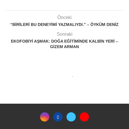
Önceki
“BIRILERI BU DENEYIMI YAZMALIYDI.” – ÖYKÜM DENIZ
Sonraki
EKOFOBIYI AŞMAK: DOĞA EĞITIMINDE KALBIN YERI –
GIZEM ARMAN