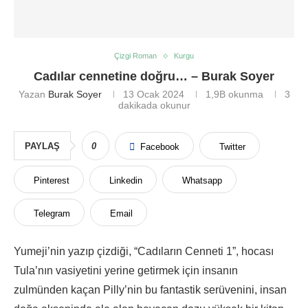
Çizgi Roman
Kurgu
Cadılar cennetine doğru… – Burak Soyer
Yazan
Burak Soyer
13 Ocak 2024
1,9B
okunma
3
dakikada okunur
PAYLAŞ
0
Facebook
Twitter
Pinterest
Linkedin
Whatsapp
Telegram
Email
Yumeji’nin yazıp çizdiği, “Cadıların Cenneti 1”, hocası
Tula’nın vasiyetini yerine getirmek için insanın
zulmünden kaçan Pilly’nin bu fantastik serüvenini, insan