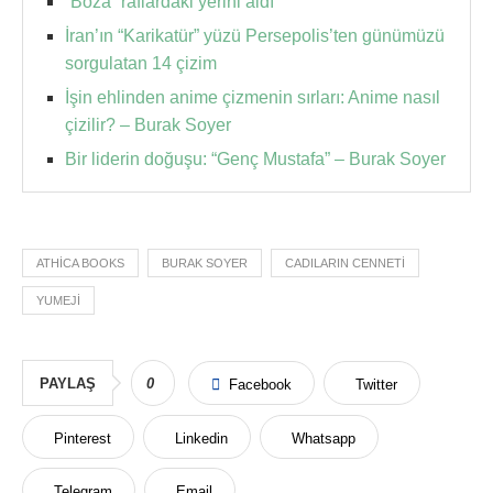
“Boza” raflardaki yerini aldı
İran’ın “Karikatür” yüzü Persepolis’ten günümüzü
sorgulatan 14 çizim
İşin ehlinden anime çizmenin sırları: Anime nasıl
çizilir? – Burak Soyer
Bir liderin doğuşu: “Genç Mustafa” – Burak Soyer
ATHICA BOOKS
BURAK SOYER
CADILARIN CENNETI
YUMEJI
PAYLAŞ
0
Facebook
Twitter
Pinterest
Linkedin
Whatsapp
Telegram
Email