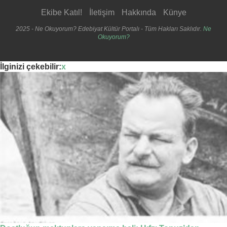
Ekibe Katıl!
İletişim
Hakkında
Künye
2025 - Ne Okuyorum? Edebiyat Kültür Portalı - Tüm Hakları Saklıdır.
Ne
Okuyorum?
İlginizi çekebilir:
x