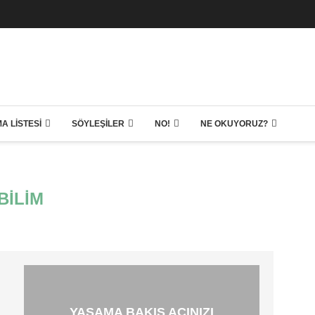
A LISTESI
SÖYLEŞILER
NO!
NE OKUYORUZ?
BILIM
YAŞAMA BAKIŞ AÇINIZI