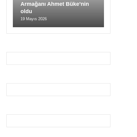
Armağanı Ahmet Büke’nin
oldu
19 Mayıs 2026