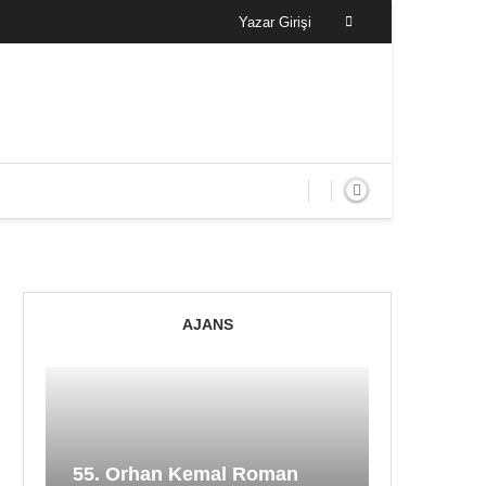
Yazar Girişi
AJANS
55. Orhan Kemal Roman