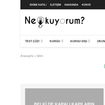
EKIBE KATIL!
İLETIŞIM
HAKKINDA
KÜNYE
TEST ÇÖZ!
KURGU
KURGU DIŞI
OKUM
Anasayfa
»
bilim
BELKI DE KAPALI KAPILARIN