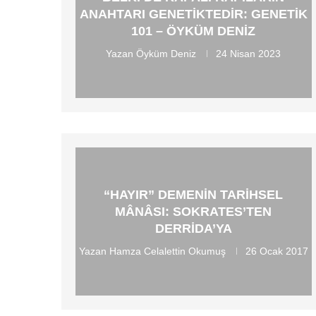
ANAHTARI GENETIKTEDIR: GENETIK
101 – ÖYKÜM DENIZ
Yazan
Öyküm Deniz
24 Nisan 2023
“HAYIR” DEMENIN TARIHSEL
MÂNÂSI: SOKRATES’TEN
DERRIDA’YA
Yazan
Hamza Celalettin Okumuş
26 Ocak 2017