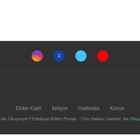
Ekibe Katıl!
İletişim
Hakkında
Künye
 Ne Okuyorum? Edebiyat Kültür Portalı - Tüm Hakları Saklıdır.
Ne Oku