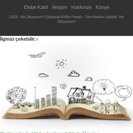
Ekibe Katıl!
İletişim
Hakkında
Künye
2025 - Ne Okuyorum? Edebiyat Kültür Portalı - Tüm Hakları Saklıdır.
Ne
Okuyorum?
İlginizi çekebilir:
x