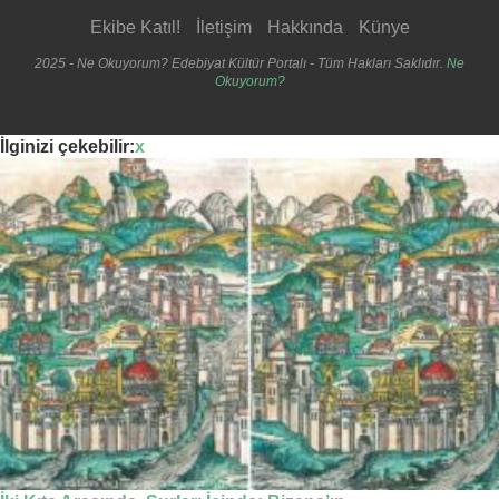
Ekibe Katıl!
İletişim
Hakkında
Künye
2025 - Ne Okuyorum? Edebiyat Kültür Portalı - Tüm Hakları Saklıdır.
Ne
Okuyorum?
İlginizi çekebilir:
x