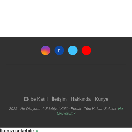
Ekibe Katıl!
İletişim
Hakkında
Künye
2025 - Ne Okuyorum? Edebiyat Kültür Portalı - Tüm Hakları Saklıdır.
Ne
Okuyorum?
İlginizi çekebilir:
x