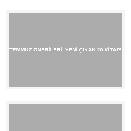
TEMMUZ ÖNERILERI: YENI ÇIKAN 20 KITAP!