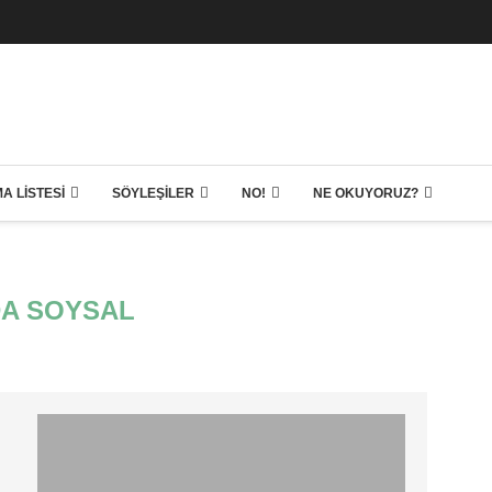
A LISTESI
SÖYLEŞILER
NO!
NE OKUYORUZ?
A SOYSAL