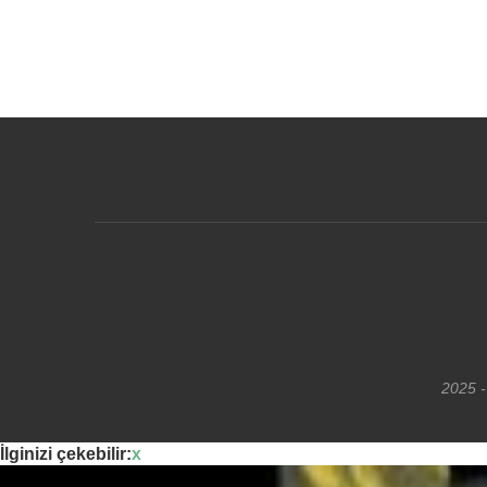
2025 -
İlginizi çekebilir:
x