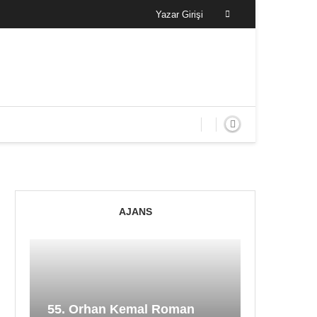
Yazar Girişi
AJANS
55. Orhan Kemal Roman