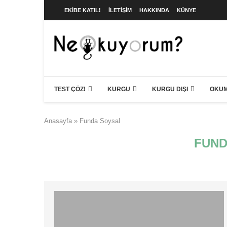
EKIBE KATIL!
İLETIŞIM
HAKKINDA
KÜNYE
TEST ÇÖZ!
KURGU
KURGU DIŞI
OKUM
Anasayfa
»
Funda Soysal
FUND