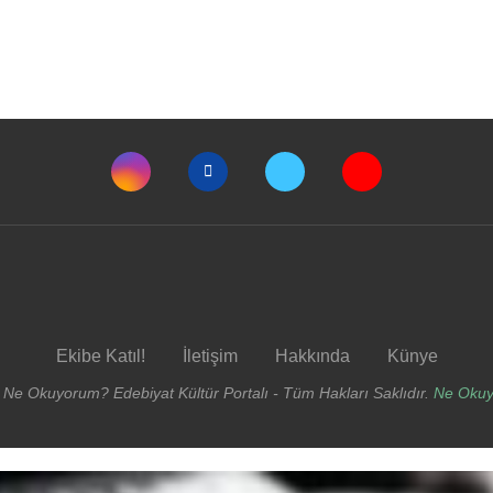
Ekibe Katıl!
İletişim
Hakkında
Künye
 Ne Okuyorum? Edebiyat Kültür Portalı - Tüm Hakları Saklıdır.
Ne Oku