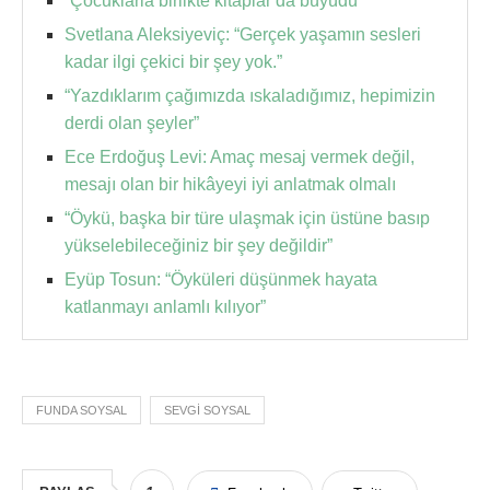
“Çocuklarla birlikte kitaplar da büyüdü”
Svetlana Aleksiyeviç: “Gerçek yaşamın sesleri
kadar ilgi çekici bir şey yok.”
“Yazdıklarım çağımızda ıskaladığımız, hepimizin
derdi olan şeyler”
Ece Erdoğuş Levi: Amaç mesaj vermek değil,
mesajı olan bir hikâyeyi iyi anlatmak olmalı
“Öykü, başka bir türe ulaşmak için üstüne basıp
yükselebileceğiniz bir şey değildir”
Eyüp Tosun: “Öyküleri düşünmek hayata
katlanmayı anlamlı kılıyor”
FUNDA SOYSAL
SEVGI SOYSAL