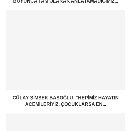
BOYUNCA TAM OLARAK ANLATAMADIĞIMIZ...
GÜLAY ŞIMŞEK BAŞOĞLU: “HEPIMIZ HAYATIN
ACEMILERIYIZ, ÇOCUKLARSA EN...