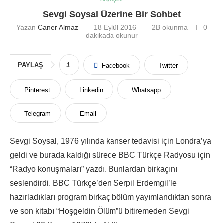
Sevgi Soysal Üzerine Bir Sohbet
Yazan
Caner Almaz
18 Eylül 2016
2B
okunma
0
dakikada okunur
PAYLAŞ
1
Facebook
Twitter
Pinterest
Linkedin
Whatsapp
Telegram
Email
Sevgi Soysal, 1976 yılında kanser tedavisi için Londra’ya
geldi ve burada kaldığı sürede BBC Türkçe Radyosu için
“Radyo konuşmaları” yazdı. Bunlardan birkaçını
seslendirdi. BBC Türkçe’den Serpil Erdemgil’le
hazırladıkları program birkaç bölüm yayımlandıktan sonra
ve son kitabı “Hoşgeldin Ölüm”ü bitiremeden Sevgi