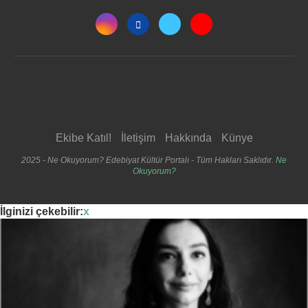
Ekibe Katıl!
İletişim
Hakkında
Künye
2025 - Ne Okuyorum? Edebiyat Kültür Portalı - Tüm Hakları Saklıdır.
Ne
Okuyorum?
İlginizi çekebilir:
x