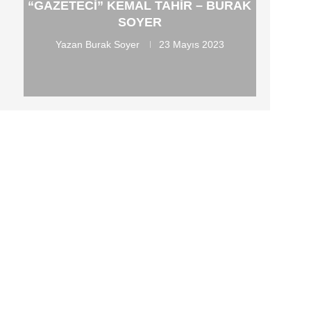
“GAZETECI” KEMAL TAHIR – BURAK
SOYER
Yazan
Burak Soyer
23 Mayıs 2023