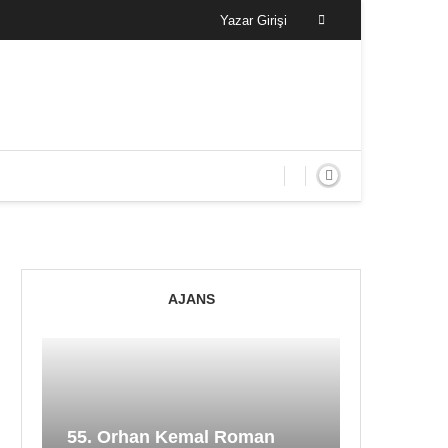
Yazar Girişi
AJANS
55. Orhan Kemal Roman