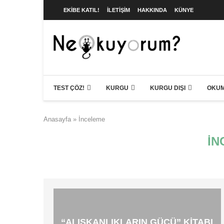
EKIBE KATIL!
İLETIŞIM
HAKKINDA
KÜNYE
TEST ÇÖZ!
KURGU
KURGU DIŞI
OKUM
Anasayfa
»
İnceleme
İN
“ALIŞKANLIKLARIN GÜCÜ” KITABI