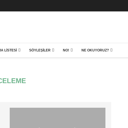
A LISTESI
SÖYLEŞILER
NO!
NE OKUYORUZ?
CELEME