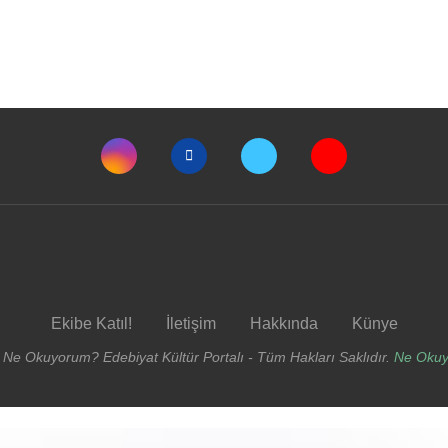
Ekibe Katıl!
İletişim
Hakkında
Künye
 Ne Okuyorum? Edebiyat Kültür Portalı - Tüm Hakları Saklıdır.
Ne Oku