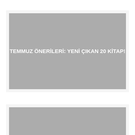
TEMMUZ ÖNERILERI: YENI ÇIKAN 20 KITAP!